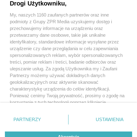
Drogi Użytkowniku,
Radio Eska Śląsk 99,1 FM
My, naszych 1160 zaufanych partnerów oraz inne
podmioty z Grupy ZPR Media uzyskujemy dostęp i
Informacje o beneficjencie rzeczywistym
Rozgłośnia Radiowa
przechowujemy informacje na urządzeniu oraz
Rezonans Sp. z o.o.
można uzyskać w Centralnym Rejestrze
przetwarzamy dane osobowe, takie jak unikalne
Beneficjentów Rzeczywistych pod adresem Portal Podatkowy
Usługi - ADCRBR (
podatki.gov.pl
). Beneficjentami rzeczywistymi
identyfikatory, standardowe informacje wysyłane przez
są: Arkadiusz Chęciński, Agata Benbenek.
urządzenie czy dane przeglądania w celu zapewniania
spersonalizowanych reklam, wybór spersonalizowanych
treści, pomiar reklam i treści, badanie odbiorców oraz
Usługi medialne, platformy udostępniania wideo oraz dzienniki lub
ulepszanie usług. Za zgodą Użytkownika my i Zaufani
czasopisma dostarczane lub wydawane przez podmioty wchodzące
Partnerzy możemy używać dokładnych danych
w skład tej samej grupy kapitałowej w rozumieniu art. 4 pkt 14
geolokalizacyjnych oraz aktywnie skanować
ustawy z dnia 16 lutego 2007 r. o ochronie konkurencji i
charakterystykę urządzenia do celów identyfikacji.
konsumentów (Dz. U. z 2021 r. poz. 275) znajdują się pod tym link
-
Link
Ponieważ cenimy Twoją prywatność, prosimy o zgodę na
korzystanie z tych technologii poprzez kliknięcie
„Akceptuję”. Zgoda jest dobrowolna i zawsze możesz ją
zmienić/wycofać klikając przycisk ustawień prywatności
Informujemy, iż Krajowa Rada Radiofonii i Telewizji jest organem
PARTNERZY
USTAWIENIA
właściwym w sprawach radiofonii i telewizji, zaś nadawca –
znajdujący się w lewym dolnym rogu strony
. Niektóre
Rozgłośnia Radiowa Rezonans Sp. z o.o.
podlega jurysdykcji
rodzaje przetwarzania danych nie wymagają zgody
Rzeczypospolitej Polskiej.
Akceptuję