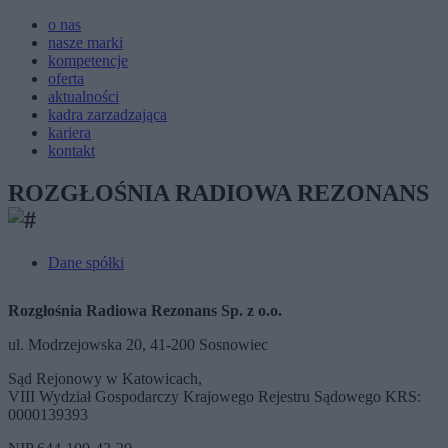
o nas
nasze marki
kompetencje
oferta
aktualności
kadra zarzadzająca
kariera
kontakt
ROZGŁOŚNIA RADIOWA REZONANS
Dane spółki
Rozgłośnia Radiowa Rezonans Sp. z o.o.
ul. Modrzejowska 20, 41-200 Sosnowiec
Sąd Rejonowy w Katowicach,
VIII Wydział Gospodarczy Krajowego Rejestru Sądowego KRS:
0000139393