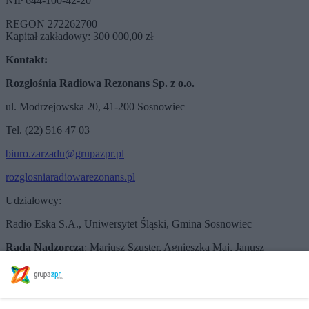
NIP 644-100-42-20
REGON 272262700
Kapitał zakładowy: 300 000,00 zł
Kontakt:
Rozgłośnia Radiowa Rezonans Sp. z o.o.
ul. Modrzejowska 20, 41-200 Sosnowiec
Tel. (22) 516 47 03
biuro.zarzadu@grupazpr.pl
rozglosniaradiowarezonans.pl
Udziałowcy:
Radio Eska S.A., Uniwersytet Śląski, Gmina Sosnowiec
Rada Nadzorcza
: Mariusz Szuster, Agnieszka Maj, Janusz
Woźniak
Zarząd
: Paweł Szaniawski, Krzysztof Habirek
Rozgłośnia Radiowa Rezonans Sp. z o.o.
jest nadawcą programu: