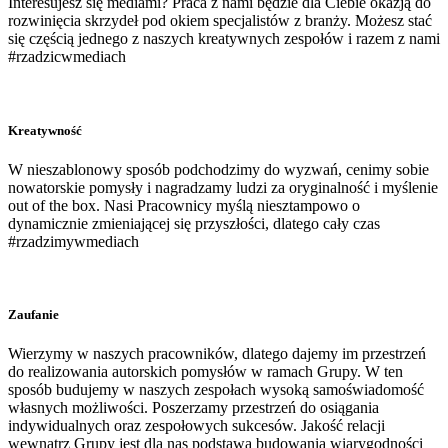
Interesujesz się mediami? Praca z nami będzie dla Ciebie okazją do
rozwinięcia skrzydeł pod okiem specjalistów z branży. Możesz stać
się częścią jednego z naszych kreatywnych zespołów i razem z nami
#rzadzicwmediach
Kreatywność
W nieszablonowy sposób podchodzimy do wyzwań, cenimy sobie
nowatorskie pomysły i nagradzamy ludzi za oryginalność i myślenie
out of the box. Nasi Pracownicy myślą niesztampowo o
dynamicznie zmieniającej się przyszłości, dlatego cały czas
#rzadzimywmediach
Zaufanie
Wierzymy w naszych pracowników, dlatego dajemy im przestrzeń
do realizowania autorskich pomysłów w ramach Grupy. W ten
sposób budujemy w naszych zespołach wysoką samoświadomość
własnych możliwości. Poszerzamy przestrzeń do osiągania
indywidualnych oraz zespołowych sukcesów. Jakość relacji
wewnątrz Grupy jest dla nas podstawą budowania wiarygodności