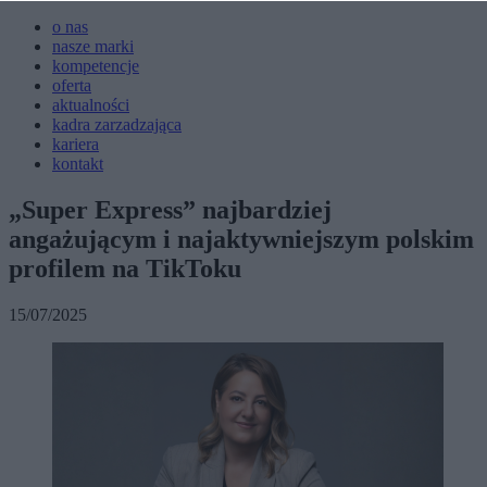
o nas
nasze marki
kompetencje
oferta
aktualności
kadra zarzadzająca
kariera
kontakt
„Super Express” najbardziej
angażującym i najaktywniejszym polskim
profilem na TikToku
15/07/2025