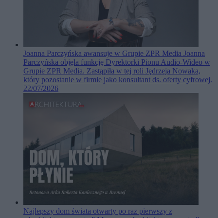
Joanna Parczyńska awansuje w Grupie ZPR Media
Joanna
Parczyńska objęła funkcję Dyrektorki Pionu Audio-Wideo w
Grupie ZPR Media. Zastąpiła w tej roli Jędrzeja Nowaka,
który pozostanie w firmie jako konsultant ds. oferty cyfrowej.
22/07/2026
Najlepszy dom świata otwarty po raz pierwszy z