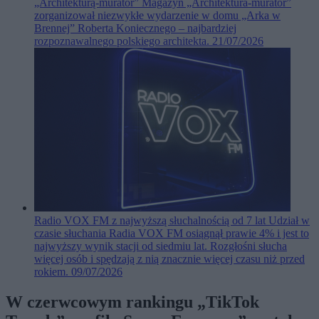
„Architekturą-murator”
Magazyn „Architektura-murator”
zorganizował niezwykłe wydarzenie w domu „Arka w
Brennej” Roberta Koniecznego – najbardziej
rozpoznawalnego polskiego architekta.
21/07/2026
Radio VOX FM z najwyższą słuchalnością od 7 lat
Udział w
czasie słuchania Radia VOX FM osiągnął prawie 4% i jest to
najwyższy wynik stacji od siedmiu lat. Rozgłośni słucha
więcej osób i spędzają z nią znacznie więcej czasu niż przed
rokiem.
09/07/2026
W czerwcowym rankingu „TikTok